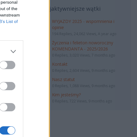
 personal
Najaktywniejsze wątki
out of the
 downstream
łaszczyk
WYJAZDY 2025 - wspomnienia i
B’s List of
opinie
194 Replies, 24,062 Views, A year ago
Życzenia i felieton noworoczny
KOMENDANTA - 2025/2026
0 Replies, 3,020 Views, 7 months ago
Kontakt
0 Replies, 2,604 Views, 9 months ago
Nasz statut
0 Replies, 1,088 Views, 9 months ago
Kim jesteśmy?
0 Replies, 722 Views, 9 months ago