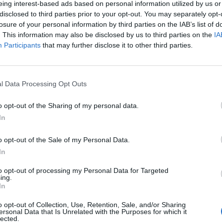
eing interest-based ads based on personal information utilized by us or
+86
disclosed to third parties prior to your opt-out. You may separately opt-
losure of your personal information by third parties on the IAB’s list of
Agnieszka B
194
. This information may also be disclosed by us to third parties on the
IA
14 Dec 2025
Participants
that may further disclose it to other third parties.
+7
l Data Processing Opt Outs
o opt-out of the Sharing of my personal data.
+12
In
o opt-out of the Sale of my Personal Data.
+9
In
to opt-out of processing my Personal Data for Targeted
+10
ing.
In
o opt-out of Collection, Use, Retention, Sale, and/or Sharing
+6
ersonal Data that Is Unrelated with the Purposes for which it
lected.