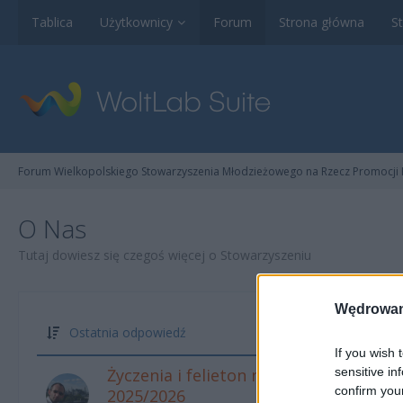
Tablica
Użytkownicy
Forum
Strona główna
St
Forum Wielkopolskiego Stowarzyszenia Młodzieżowego na Rzecz Promocji Ku
O Nas
Tutaj dowiesz się czegoś więcej o Stowarzyszeniu
Wędrowan
Ostatnia odpowiedź
If you wish 
Życzenia i felieton noworoczny KOM
sensitive in
confirm you
2025/2026