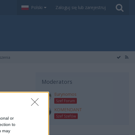
Polski
Zaloguj się lub zarejestruj
szenia
Moderators
Eurynomos
Szef Forum
KOMENDANT
Filter
Szef Szefów
sonal or
ection to
ou may